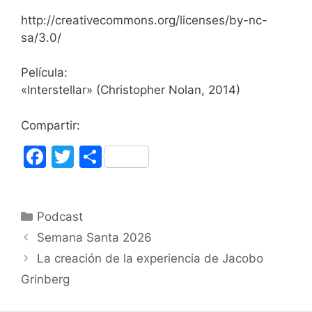
http://creativecommons.org/licenses/by-nc-
sa/3.0/
Película:
«Interstellar» (Christopher Nolan, 2014)
Compartir:
F
T
C
a
w
o
c
itt
m
Categorías
Podcast
e
er
p
Semana Santa 2026
b
ar
La creación de la experiencia de Jacobo
o
tir
Grinberg
o