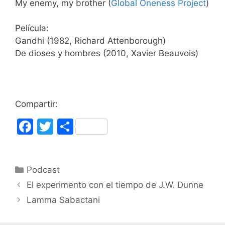
My enemy, my brother (
Global Oneness Project
)
Película:
Gandhi (1982, Richard Attenborough)
De dioses y hombres (2010, Xavier Beauvois)
Compartir:
F
T
C
a
w
o
c
itt
m
Categorías
Podcast
e
er
p
El experimento con el tiempo de J.W. Dunne
b
ar
Lamma Sabactani
o
tir
o