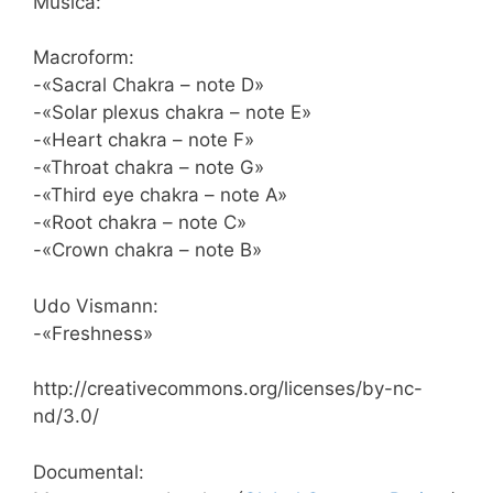
Música:
Macroform:
-«Sacral Chakra – note D»
-«Solar plexus chakra – note E»
-«Heart chakra – note F»
-«Throat chakra – note G»
-«Third eye chakra – note A»
-«Root chakra – note C»
-«Crown chakra – note B»
Udo Vismann:
-«Freshness»
http://creativecommons.org/licenses/by-nc-
nd/3.0/
Documental: