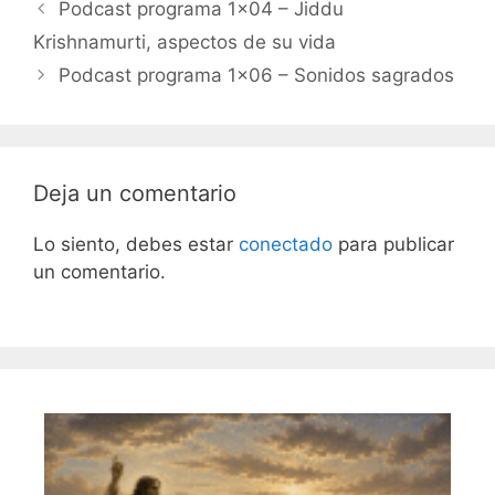
Podcast programa 1×04 – Jiddu
b
ar
Krishnamurti, aspectos de su vida
o
tir
Podcast programa 1×06 – Sonidos sagrados
o
k
Deja un comentario
Lo siento, debes estar
conectado
para publicar
un comentario.