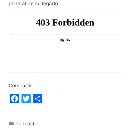
general de su legado.
Compartir:
F
T
C
a
w
o
c
itt
m
Categorías
Podcast
e
er
p