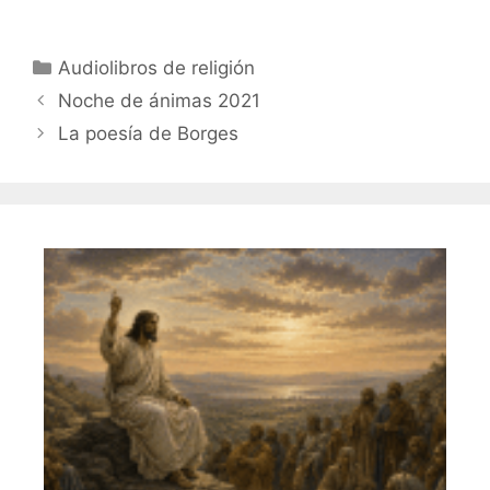
a
w
o
c
itt
m
Categorías
Audiolibros de religión
e
er
p
Noche de ánimas 2021
b
ar
La poesía de Borges
o
tir
o
k