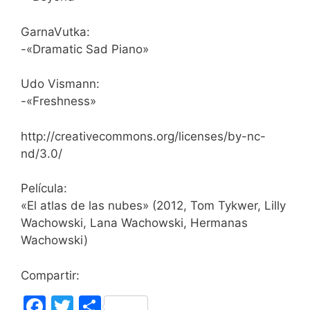
GarnaVutka:
-«Dramatic Sad Piano»
Udo Vismann:
-«Freshness»
http://creativecommons.org/licenses/by-nc-
nd/3.0/
Película:
«El atlas de las nubes» (2012, Tom Tykwer, Lilly
Wachowski, Lana Wachowski, Hermanas
Wachowski)
Compartir:
F
T
C