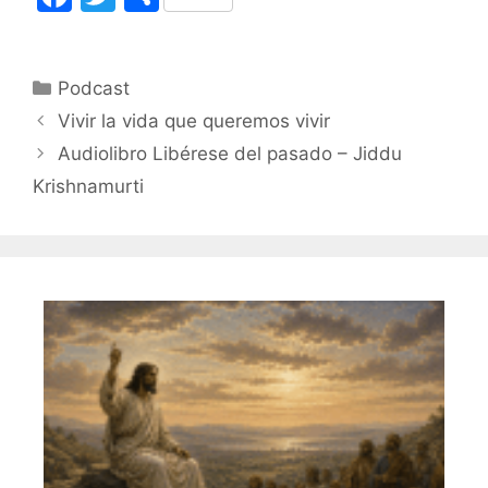
a
w
o
c
itt
m
Categorías
Podcast
e
er
p
Vivir la vida que queremos vivir
b
ar
Audiolibro Libérese del pasado – Jiddu
o
tir
Krishnamurti
o
k