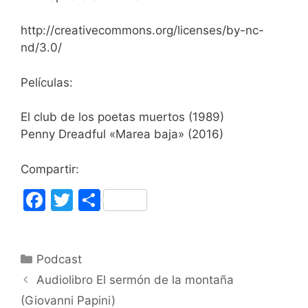
http://creativecommons.org/licenses/by-nc-
nd/3.0/
Películas:
El club de los poetas muertos (1989)
Penny Dreadful «Marea baja» (2016)
Compartir:
F
T
C
a
w
o
c
itt
m
Categorías
Podcast
e
er
p
Audiolibro El sermón de la montaña
b
ar
(Giovanni Papini)