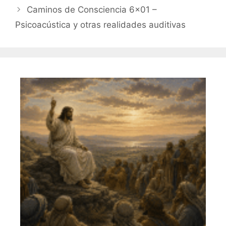
o
tir
Caminos de Consciencia 6×01 –
o
Psicoacústica y otras realidades auditivas
k