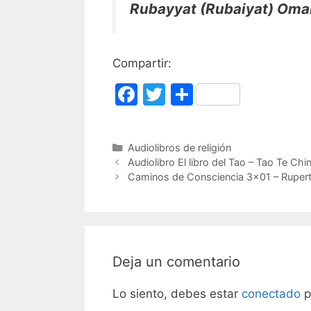
Rubayyat (Rubaiyat) Om
Compartir:
F
T
C
a
w
o
c
itt
m
Categorías
Audiolibros de religión
e
er
p
Audiolibro El libro del Tao – Tao Te Chi
b
ar
Caminos de Consciencia 3×01 – Rupert
o
tir
o
k
Deja un comentario
Lo siento, debes estar
conectado
p