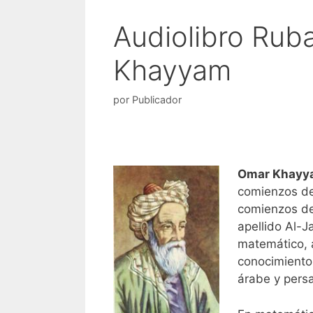
Audiolibro Rub
Khayyam
por
Publicador
Omar Khayy
comienzos del
comienzos del
apellido Al-J
matemático, 
conocimiento
árabe y persa