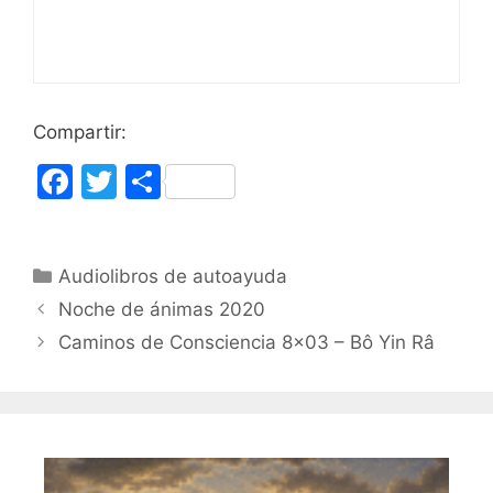
Compartir:
F
T
C
a
w
o
c
itt
m
Categorías
Audiolibros de autoayuda
e
er
p
Noche de ánimas 2020
b
ar
Caminos de Consciencia 8×03 – Bô Yin Râ
o
tir
o
k