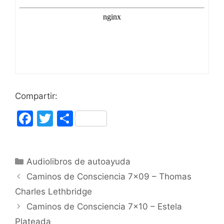
Compartir:
F
T
C
a
w
o
c
itt
m
Categorías
Audiolibros de autoayuda
e
er
p
Caminos de Consciencia 7×09 – Thomas
b
ar
Charles Lethbridge
o
tir
Caminos de Consciencia 7×10 – Estela
o
Plateada